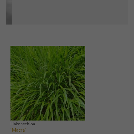
Hakonechloa
`Macra´