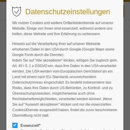
Datenschutzeinstellungen
Wir nutzen Cookies und weitere Drittanbieterdienste auf unserer
Staudensterne
Sortiment
Pflanzen
Hakonechloa
Website. Einige von ihnen sind essenziell, während andere uns
helfen, diese Website und Ihre Erfahrung zu verbessern.
Hinweis auf die Verarbeitung Ihrer auf unserer Webseite
erhobenen Daten in den USA durch Google (Google Maps sowie
Hakonechloa
Google Fonts durch die Dienste):
Indem Sie auf "Alle akzeptieren" klicken, willigen Sie zugleich gem.
Japanisches Berggras
Art. 49 I S. 1 a DSGVO ein, dass Ihre Daten in den USA verarbeitet
werden. Die USA werden vom Europäischen Gerichtshof als ein
Land mit einem nach EU-Standards unzureichendem
Datenschutzniveau eingeschätzt. Es besteht insbesondere das
Risiko, dass Ihre Daten durch US-Behörden, zu Kontroll- und zu
Überwachungszwecken, möglicherweise auch ohne
Rechtsbehelfsmöglichkeiten, verarbeitet werden können. Wenn
Sie auf "Auswahl akzeptieren" klicken und nur die essenziellen
Cookies/Dienste ausgewählt haben, findet die zuvor beschriebene
Übermittlung nicht statt.
Essenziell*