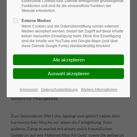
Essenzielle Cookies bzw. Dienste ermöglichen grundlegende
Funktionen und sind für die einwandfreie Funktion der
Website erforderlich.
Externe Medien
Wenn Cookies und die Datenübermittlung von/an externen
Medien akzeptiert werden, bedarf der Zugriff auf diese Inhalte
keiner manuellen Einwilligung mehr. Ohne Ihre Einwilligung
sind die Inhalte von YouTube und Google-Maps (und über
diese Dienste Google Fonts) standardmäßig blockiert.
Dieses wunderbare aus Japan stammende Gras ist wie
geschaffen für elegante Staudenrabatten mit Farnen, Funkien
und anderen Blattschmuckpflanzen! Gleichmäßig und weich
legen sich die schmalen Halme übereinander und bilden auf
diese Weise buschige runde Kissen von 20 bis 60 cm Höhe.
Dekorativ schmiegen sie sich auch an im Beet platzierte
Impressum
Datenschutzerklärung
Weitere Informationen
Steine, kaschieren Übergänge und sind hervorragende
Solitäre für Pflanzgefäße.
Zum besonderen Wert des Japangrases gehört neben dem
harmonischen Wuchs vor allem die Farbgebung: Kein
anderes Ziergras wartet mit einem solch freundlichen
Goldgrün auf wie
Hakonechloa
’All Gold‘ sowie die gelbgrün