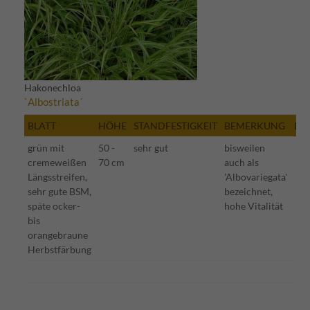
Hakonechloa
`Albostriata´
BLATT
HÖHE
STANDFESTIGKEIT
BEMERKUNG
BE
grün mit
50 -
sehr gut
bisweilen
cremeweißen
70 cm
auch als
Längsstreifen,
'Albovariegata'
sehr gute BSM,
bezeichnet,
späte ocker-
hohe Vitalität
bis
orangebraune
Herbstfärbung