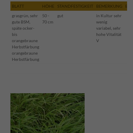
BLATT
HÖHE
STANDFESTIGKEIT
BEMERKUNG
BE
grasgrün, sehr
50 -
gut
in Kultur sehr
gute BSM,
70 cm
wenig
späte ocker-
variabel, sehr
bis
hohe Vitalität
orangebraune
V
Herbstfärbung
orangebraune
Herbstfärbung