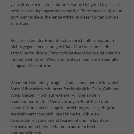
gestreiften Sorten ’Aureola‘ und ’Sunny Delight‘! Da passt es
bestens, dass Japangras halbschattige Plätze bevorzugt, denn
dort kommt die aufhellende Wirkung dieser Sorten optimal
zum Tragen.
Bei ausreichender Bodenfeuchte spricht allerdings auch
nichts gegen einen sonnigen Platz. Dort wird meist die
sattgrüne Wildform
Hakonechloa
macra
bevorzugt oder die
mit lediglich 30 cm Wuchshöhe etwas niedrigere ebenfalls
reingrüne Garenform.
Wo mehr Dynamik gefragt ist, kann zum einen die bewährte
Sorte ’Albostriata‘ mit ihrem Streifenlook in Grün, Gelb und
Weiß glänzen. Noch aufregender wird es ab dem
Spätsommer mit den Neuzüchtungen ’Beni-Kaze‘ und
’Naomi‘: Zunächst frischgrün beziehungsweise gelb-grün
gestreift verfärben sich ihre Halme bei kühleren
Temperaturen zunehmend feurig-rot und im Licht der
Herbstsonne scheinen Flammen aus dem Beet
emporzuzüngeln.